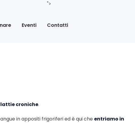
">
nare
Eventi
Contatti
attie croniche
.
ngue in appositi frigoriferi ed è qui che
entriamo in