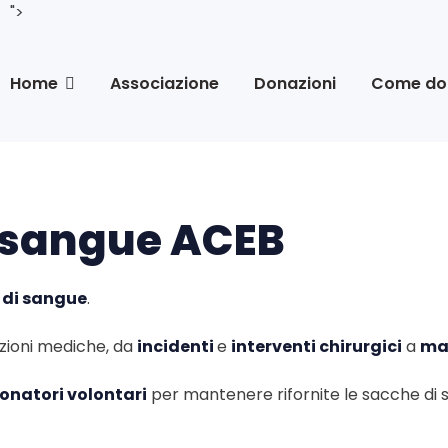
">
Home
Associazione
Donazioni
Come do
i sangue ACEB
 di sangue
.
izioni mediche, da
incidenti
e
interventi chirurgici
a
mal
onatori volontari
per mantenere rifornite le sacche di sa